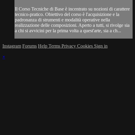
Il Corso Tecniche di Base è incentrato su nozioni di carattere
tecnico-pratico. Obiettivo del corso è l'acquisizione e la
padronanza di strumenti e modalità operative nella
realizzazione delle composizioni. Aperto a tutti, si rivolge sia
a chi si avvicini per la prima volta a quest'arte, sia a ch...
Instagram
Forums
Help
Terms
Privacy
Cookies
Sign in
×