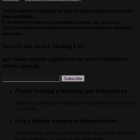
Tutti i contenuti condivisi all'interno della piattaforma sono in
lingua italiana.
L'iscrizione si rinnoverà automaticamente alla scadenza.
Sarà possibile interrompere il rinnovo automatico in qualsiasi
momento.
Iscriviti alla nostra Mailing List
per essere sempre aggiornato su nuovi contenuti e
offerte speciali.
Floral Tutorial e Risorse per il Business
Tutorial e contenuti per realizzare design floreali in diversi stili
e tendenze.
Una Libreria sempre a disposizione
Dimostrazioni, risorse, tecniche e tanto altro per far sbocciare
la tua creatività e far fiorire la tua professione.