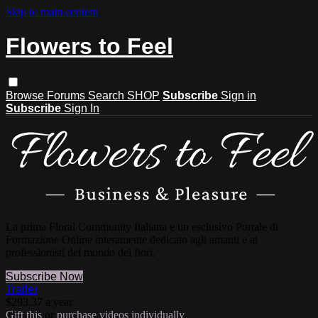
Skip to main content
Flowers to Feel
Browse
Forums
Search
SHOP
Subscribe
Sign in
Subscribe
Sign In
La prima Floral Community Italiana e un esclusivo Portale di
Formazione Online interamente dedicato agli amanti e ai
professionisti del mondo dei fiori.
Subscribe Now
Trailer
$293.37 a year
Gift this
or
purchase videos individually