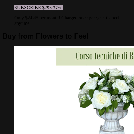
SUBSCRIBE $293.37/yr
Only $24.45 per month! Charged once per year. Cancel
anytime.
Buy from Flowers to Feel