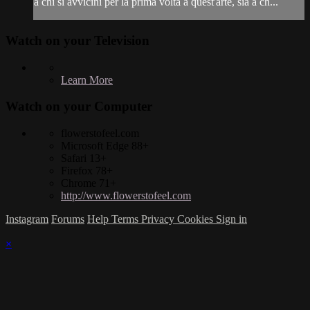
a chi si avvicini per la prima volta a quest'arte, sia a ch...
Watch on your
Television
Learn More
Watch on your
Computer
flowerstofeel.com
Microsoft Edge 88+
Safari 13+
Firefox 78+
Chrome 71+
http://www.flowerstofeel.com
Instagram
Forums
Help
Terms
Privacy
Cookies
Sign in
×