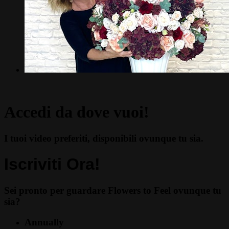
Accedi da dove vuoi!
I tuoi video preferiti, disponibili ovunque tu sia.
Iscriviti Ora!
Sei pronto per guardare Flowers to Feel ovunque tu
sia?
Annually