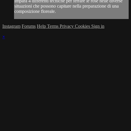
Impara 4 differenti tecniche per ferrare le rose nelle diverse
situazioni che possono capitare nella preparazione di una
composizione floreale.
Instagram
Forums
Help
Terms
Privacy
Cookies
Sign in
×