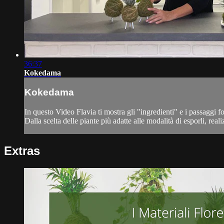
36:37
Kokedama
Kokedama
In questo Video Flavia ti mostra gli "ingredienti" e i passaggi 
Dalla scelta delle piante più adatte alle modalità di esporli, real
Extras