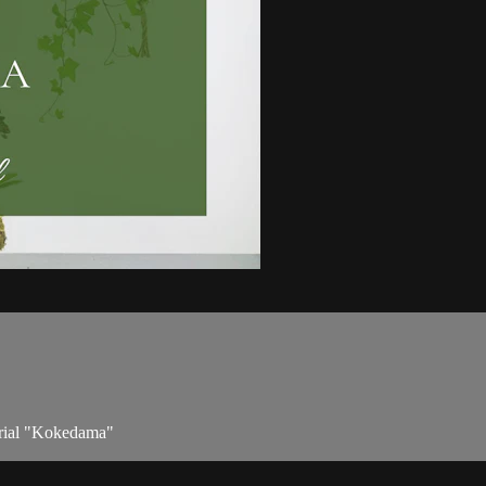
torial "Kokedama"