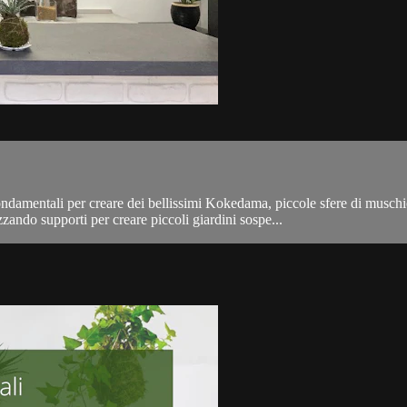
fondamentali per creare dei bellissimi Kokedama, piccole sfere di muschi
izzando supporti per creare piccoli giardini sospe...